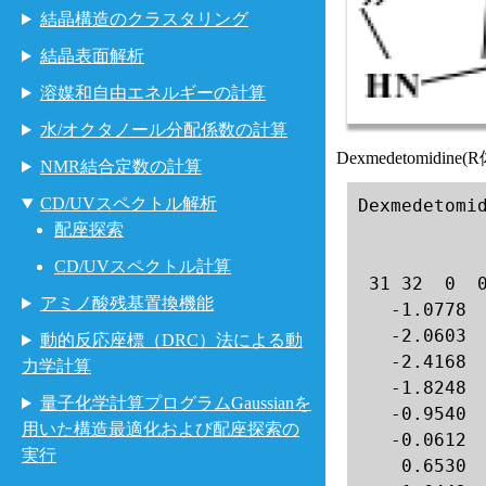
結晶構造のクラスタリング
結晶表面解析
溶媒和自由エネルギーの計算
水/オクタノール分配係数の計算
Dexmedetomidin
NMR結合定数の計算
CD/UVスペクトル解析
Dexmedetomid
配座探索
CD/UVスペクトル計算
 31 32  0  0
アミノ酸残基置換機能
   -1.0778  
   -2.0603  
動的反応座標（DRC）法による動
   -2.4168  
力学計算
   -1.8248  
量子化学計算プログラムGaussianを
   -0.9540  
用いた構造最適化および配座探索の
   -0.0612  
実行
    0.6530  