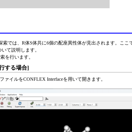
配座探索では、R体S体共に6個の配座異性体が見出されます。ここ
ついて説明します。
探索を行います。
ら実行する場合]
n.molファイルをCONFLEX Interfaceを用いて開きます。