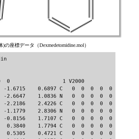
e(R体)の座標データ（Dexmedetomidine.mol）
in

  0                 1 V2000

 -1.6715    0.6897 C   0  0  0  0  0

 -2.6647    1.0836 N   0  0  0  0  0

 -2.2186    2.4226 C   0  0  0  0  0

 -1.1779    2.8306 N   0  0  0  0  0

 -0.8156    1.7107 C   0  0  0  0  0

  0.3840    1.7794 C   0  0  0  0  0

  0.5305    0.4721 C   0  0  0  0  0
