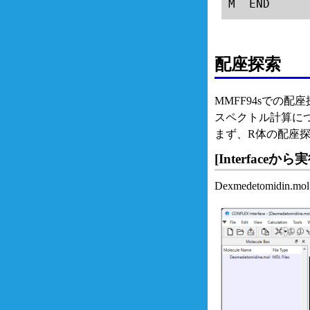
M  END
配座探索
MMFF94sでの
スペクトル計算に
まず、R体の配座
[Interfaceか
Dexmedetomidi