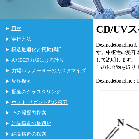
CD/UV
目次
実行方法
Dexmedetom
構造最適化と振動解析
す。中枢性α2受容
して説明します。
AMBER力場による計算
この化合物を取り
力場パラメーターのカスタマイズ
Dexmedetomidine
配座探索
配座のクラスタリング
ホスト-リガンド配位探索
その場配向探索
結晶構造の最適化
結晶構造の探索