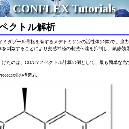
CONFLEX Tutorials
スペクトル解析
idineはイミダゾール骨格を有するメデトミジンの活性体(D体)
体を刺激することにより交感神経の刺激伝達を抑制し、鎮静効果を示す
上げたのは、CD/UVスペクトル計算の例として、最も簡単な
：Precedex®の構造式