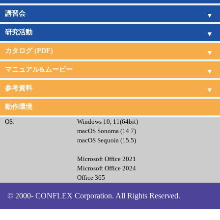
サポートサービス
受託計算サービス
講習会
講習会概要
講習会日程
研究活動
研究活動
カタログ (PDF)
CONFLEX
CONFLEX DOCK
Gaussian&GaussView
Amber
ChemDraw
受託計算
サポート・講習会
マニュアル&ムービー
CONFLEX & DOCKマニュアル
CONFLEX & DOCKムービー
Gaussian日本語マニュアル
Amber日本語チュートリアル
参考資料
CONFLEX&Gaussian連携
文献
現代化学サンプル分子
動作環境
OS:
Windows 10, 11(64bit)
macOS Sonoma (14.7)
macOS Sequoia (15.5)
Microsoft Office 2021
Microsoft Office 2024
Office 365
© 2000- CONFLEX Corporation. All Rights Reserved.