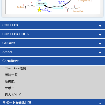
CONFLEX
CONFLEX
Parallel CONFLEX
Interface
新機能
アルゴリズム
Gaussianとの連携
チュートリアルムービー
価格表
企業
官公庁
教育機関
CONFLEX DOCK
CONFLEX DOCK
アルゴリズム
チュートリアルムービー
価格表
企業
官公庁
教育機関
Gaussian
Gaussian概要
Gaussian 16新機能
GaussView概要
GaussView 6 新機能
CONFLEXとの連携
Gaussian日本語マニュアル
GaussView日本語マニュアル
電子構造論による化学の探究
Amber
基底関数系
キーワードリスト
Amber概要
Amber新機能
日本語チュートリアル
Amber旧バージョン
Amberの価格
ChemDraw
ChemDraw概要
機能一覧
新機能
サポート
購入ガイド
サポート&受託計算