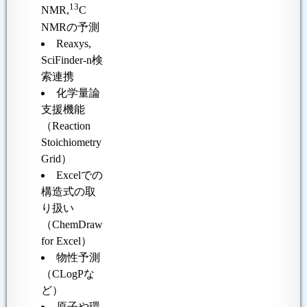
13
NMR,
C
NMRの予測
Reaxys,
SciFinder-n検
索連携
化学量論
支援機能
（Reaction
Stoichiometry
Grid）
Excelでの
構造式の取
り扱い
（ChemDraw
for Excel）
物性予測
（CLogPな
ど）
原子や環