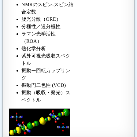
NMRのスピン-スピン結
合定数
旋光分散（ORD)
分極性／過分極性
ラマン光学活性
（ROA）
熱化学分析
紫外可視光吸収スペク
トル
振動ー回転カップリン
グ
振動円二色性 (VCD)
振動（吸収・発光）ス
ペクトル