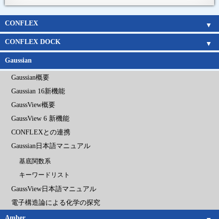
CONFLEX
CONFLEX
Parallel CONFLEX
Interface
新機能
アルゴリズム
Gaussianとの連携
チュートリアルムービー
価格表
企業
官公庁
教育機関
CONFLEX DOCK
CONFLEX DOCK
アルゴリズム
チュートリアルムービー
価格表
企業
官公庁
教育機関
Gaussian
Gaussian概要
Gaussian 16新機能
GaussView概要
GaussView 6 新機能
CONFLEXとの連携
Gaussian日本語マニュアル
基底関数系
キーワードリスト
GaussView日本語マニュアル
電子構造論による化学の探究
Amber