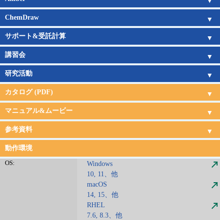
Amber概要
Amber新機能
日本語チュートリアル
Amber旧バージョン
Amberの価格
ChemDraw
ChemDraw概要
機能一覧
新機能
サポート
購入ガイド
サポート&受託計算
サポートサービス
受託計算サービス
講習会
講習会概要
講習会日程
研究活動
研究活動
カタログ (PDF)
CONFLEX
CONFLEX DOCK
Gaussian&GaussView
Amber
ChemDraw
受託計算
サポート・講習会
マニュアル&ムービー
CONFLEX & DOCKマニュアル
CONFLEX & DOCKムービー
Gaussian日本語マニュアル
Amber日本語チュートリアル
参考資料
CONFLEX&Gaussian連携
文献
現代化学サンプル分子
動作環境
OS:
Windows
10, 11、他
macOS
14, 15、他
RHEL
7.6, 8.3、他