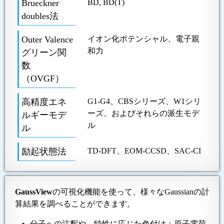
Brueckner
BD, BD(T)
doubles法
Outer Valence
イオン化ポテンシャル、電子親
和力
グリーン関
数
（OVGF）
高精度エネ
G1-G4、CBSシリーズ、W1シリ
ーズ、およびそれらの派生モデ
ルギーモデ
ル
ル
励起状態法
TD-DFT、EOM-CCSD、SAC-CI
GaussView
の可視化機能を使って、様々なGaussianの計
算結果を調べることができます。
分子への注釈や、特性に応じた色付け：原子電荷、