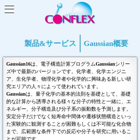
製品&サービス
Gaussian概要
Gaussian16
は、電子構造計算プログラム
Gaussian
シリー
ズ中で最新のバージョンです。化学者、化学エンジニ
ア、生化学者、物理化学者や化学的に興味ある新しい研
究エリアの人々によって使われています。
Gaussian
は、量子化学の基本的法則を基礎として、基礎
的な計算から誘導される様々な分子の特性と一緒に、エ
ネルギー、分子構造及び分子系の振動数を予測します。
安定分子だけでなく短寿命中間体や遷移状態構造といっ
た実験的に観測することが困難もしくは不可能な化合物
まで、広範囲な条件下での反応や分子を研究に用いるこ
とが可能です。