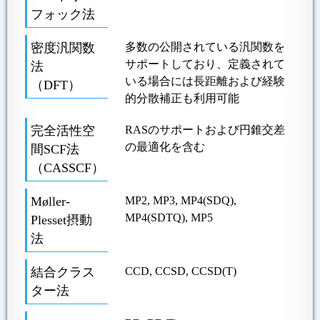
フォック法
密度汎関数
多数の公開されている汎関数を
サポートしており、定義されて
法
いる場合には長距離および経験
（DFT）
的分散補正も利用可能
完全活性空
RASのサポートおよび円錐交差
の最適化を含む
間SCF法
（CASSCF）
Møller-
MP2, MP3, MP4(SDQ),
MP4(SDTQ), MP5
Plesset摂動
法
結合クラス
CCD, CCSD, CCSD(T)
ター法