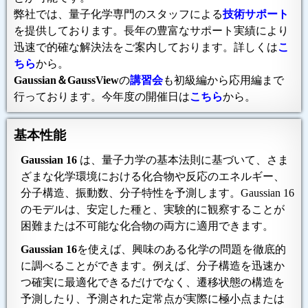
弊社では、量子化学専門のスタッフによる
技術サポート
を提供しております。長年の豊富なサポート実績により
迅速で的確な解決法をご案内しております。詳しくは
こ
ちら
から。
Gaussian＆GaussView
の
講習会
も初級編から応用編まで
行っております。今年度の開催日は
こちら
から。
基本性能
Gaussian 16
は、量子力学の基本法則に基づいて、さま
ざまな化学環境における化合物や反応のエネルギー、
分子構造、振動数、分子特性を予測します。Gaussian 16
のモデルは、安定した種と、実験的に観察することが
困難または不可能な化合物の両方に適用できます。
Gaussian 16
を使えば、興味のある化学の問題を徹底的
に調べることができます。例えば、分子構造を迅速か
つ確実に最適化できるだけでなく、遷移状態の構造を
予測したり、予測された定常点が実際に極小点または