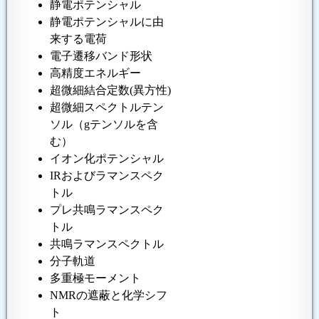
静電ポテンシャル
静電ポテンシャルに由
来する電荷
電子遷移バンド形状
高精度エネルギー
超微細結合定数(異方性)
超微細スペクトルテン
ソル（gテンソルを含
む）
イオン化ポテンシャル
IRおよびラマンスペク
トル
プレ共鳴ラマンスペク
トル
共鳴ラマンスペクトル
分子軌道
多重極モーメント
NMRの遮蔽と化学シフ
ト