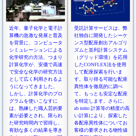
近年、量子化学と電子計
受託計算サービスは、弊
算機の急激な発展と普及
社独自に開発したシーケ
を背景に、コンピュータ
ンス型配座創出アルゴリ
シミュレーションによる
ズムと並列計算システム
化学研究の方法、つまり
（グリッド環境）を応用
計算化学が、安価で高速
したCONFLEX法を使用
で安全な化学の研究方法
して配座探索を行いま
として広く利用されるよ
す。取り得る可能な配座
うになってきました。
異性体を徹底的に調べ
しかし、計算化学のプロ
て、もっとも安定な配座
グラムを使いこなすに
を特定します。さらに、
は、熟練した職人芸的要
ab initio 計算等の精度の高
素が必要とされ、限られ
い計算により、探索した
た研究時間内で習得し、
各配座異性体についてお
有効な多くの結果を導き
客様の要求される物性値