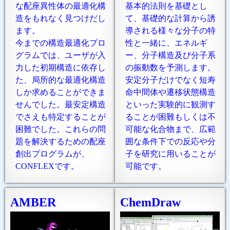
な配座異性体の最適化構
基本的法則を基礎とし
造をもれなく見つけだし
て、基礎的な計算から誘
ます。
導される様々な分子の特
今までの構造最適化プロ
性と一緒に、エネルギ
グラムでは、ユーザが入
ー、分子構造及び分子系
力した初期構造に依存し
の振動数を予測します。
た、局所的な最適化構造
安定分子だけでなく短寿
しか求めることができま
命中間体や遷移状態構造
せんでした。最安定構造
といった実験的に観測す
でさえも特定することが
ることが困難もしくは不
困難でした。これらの問
可能な化合物まで、広範
題を解決するための配座
囲な条件下での反応や分
創出プログラムが、
子を研究に用いることが
CONFLEXです。
可能です。
AMBER
ChemDraw