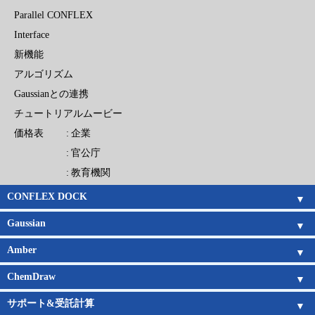
Parallel CONFLEX
Interface
新機能
アルゴリズム
Gaussianとの連携
チュートリアルムービー
価格表
企業
官公庁
教育機関
CONFLEX DOCK
CONFLEX DOCK
アルゴリズム
チュートリアルムービー
価格表
企業
官公庁
教育機関
Gaussian
Gaussian概要
Gaussian 16新機能
GaussView概要
GaussView 6 新機能
CONFLEXとの連携
Gaussian日本語マニュアル
GaussView日本語マニュアル
電子構造論による化学の探究
Amber
基底関数系
キーワードリスト
Amber概要
Amber新機能
日本語チュートリアル
Amber旧バージョン
Amberの価格
ChemDraw
ChemDraw概要
機能一覧
新機能
サポート
購入ガイド
サポート&受託計算