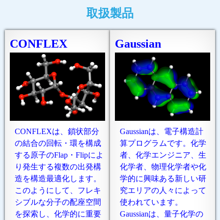
取扱製品
CONFLEX
Gaussian
CONFLEXは、鎖状部分
Gaussianは、電子構造計
の結合の回転・環を構成
算プログラムです。化学
する原子のFlap・Flipによ
者、化学エンジニア、生
り発生する複数の出発構
化学者、物理化学者や化
造を構造最適化します。
学的に興味ある新しい研
このようにして、フレキ
究エリアの人々によって
シブルな分子の配座空間
使われています。
を探索し、化学的に重要
Gaussianは、量子化学の