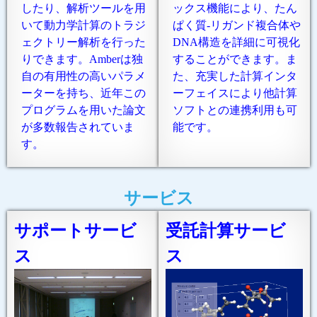
したり、解析ツールを用
ックス機能により、たん
いて動力学計算のトラジ
ぱく質-リガンド複合体や
ェクトリー解析を行った
DNA構造を詳細に可視化
りできます。Amberは独
することができます。ま
自の有用性の高いパラメ
た、充実した計算インタ
ーターを持ち、近年この
ーフェイスにより他計算
プログラムを用いた論文
ソフトとの連携利用も可
が多数報告されていま
能です。
す。
サービス
サポートサービ
受託計算サービ
ス
ス