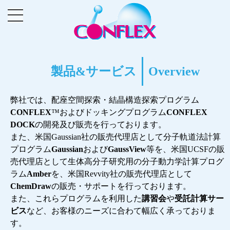
製品&サービス
Overview
弊社では、配座空間探索・結晶構造探索プログラム
CONFLEX
™およびドッキングプログラム
CONFLEX
DOCK
の開発及び販売を行っております。
また、米国Gaussian社の販売代理店として分子軌道法計算
プログラム
Gaussian
および
GaussView
等を、米国UCSFの販
売代理店として生体高分子研究用の分子動力学計算プログ
ラム
Amber
を、米国Revvity社の販売代理店として
ChemDraw
の販売・サポートを行っております。
また、これらプログラムを利用した
講習会
や
受託計算サー
ビス
など、お客様のニーズに合わて幅広く承っておりま
す。