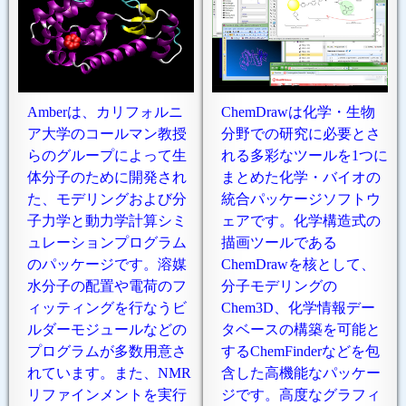
Amberは、カリフォルニ
ChemDrawは化学・生物
ア大学のコールマン教授
分野での研究に必要とさ
らのグループによって生
れる多彩なツールを1つに
体分子のために開発され
まとめた化学・バイオの
た、モデリングおよび分
統合パッケージソフトウ
子力学と動力学計算シミ
ェアです。化学構造式の
ュレーションプログラム
描画ツールである
のパッケージです。溶媒
ChemDrawを核として、
水分子の配置や電荷のフ
分子モデリングの
ィッティングを行なうビ
Chem3D、化学情報デー
ルダーモジュールなどの
タベースの構築を可能と
プログラムが多数用意さ
するChemFinderなどを包
れています。また、NMR
含した高機能なパッケー
リファインメントを実行
ジです。高度なグラフィ