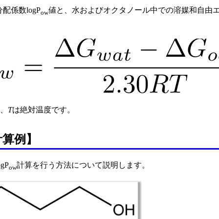
配係数logP
値と、水およびオクタノール中での溶媒和自由エ
ow
、
T
は絶対温度です。
計算例】
gP
計算を行う方法について説明します。
ow