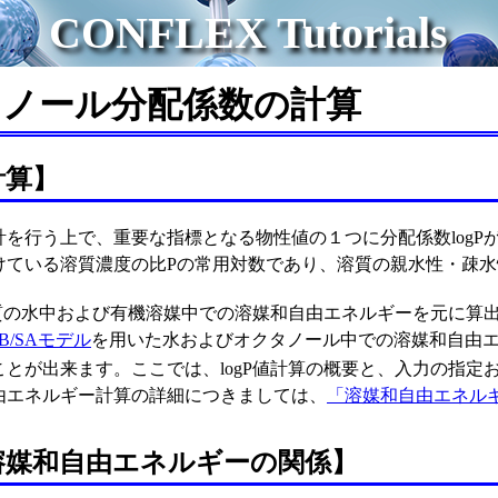
CONFLEX Tutorials
タノール分配係数の計算
計算】
を行う上で、重要な指標となる物性値の１つに分配係数logPが
けている溶質濃度の比Pの常用対数であり、溶質の親水性・疎
溶質の水中および有機溶媒中での溶媒和自由エネルギーを元に算
B/SAモデル
を用いた水およびオクタノール中での溶媒和自由エ
とが出来ます。ここでは、logP値計算の概要と、入力の指定お
由エネルギー計算の詳細につきましては、
「溶媒和自由エネル
と溶媒和自由エネルギーの関係】