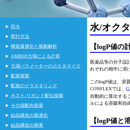
水/オク
目次
実行方法
【logP値の
構造最適化と振動解析
AMBER力場による計算
医薬品等の分子設計
力場パラメーターのカスタマイズ
れぞれの相中に溶
配座探索
このlogP値は、
配座のクラスタリング
CONFLEXでは、
G
ホスト-リガンド配位探索
自動的に算出するこ
ルによる溶媒和自
その場配向探索
結晶構造の最適化
【logP値
結晶構造の探索