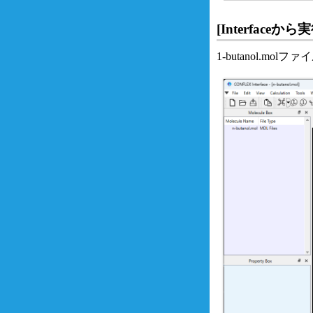
[Interfaceか
1-butanol.mol