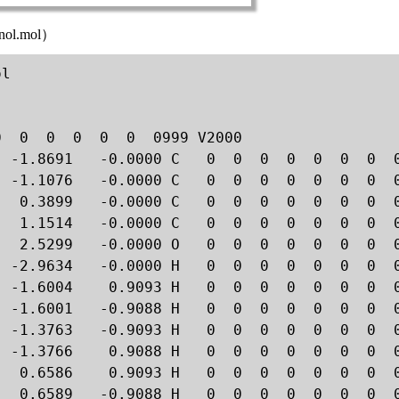
ol.mol）
l

  0  0  0  0  0  0999 V2000

  -1.8691   -0.0000 C   0  0  0  0  0  0  0  0
  -1.1076   -0.0000 C   0  0  0  0  0  0  0  0
   0.3899   -0.0000 C   0  0  0  0  0  0  0  0
   1.1514   -0.0000 C   0  0  0  0  0  0  0  0
   2.5299   -0.0000 O   0  0  0  0  0  0  0  0
  -2.9634   -0.0000 H   0  0  0  0  0  0  0  0
  -1.6004    0.9093 H   0  0  0  0  0  0  0  0
  -1.6001   -0.9088 H   0  0  0  0  0  0  0  0
  -1.3763   -0.9093 H   0  0  0  0  0  0  0  0
  -1.3766    0.9088 H   0  0  0  0  0  0  0  0
   0.6586    0.9093 H   0  0  0  0  0  0  0  0
   0.6589   -0.9088 H   0  0  0  0  0  0  0  0