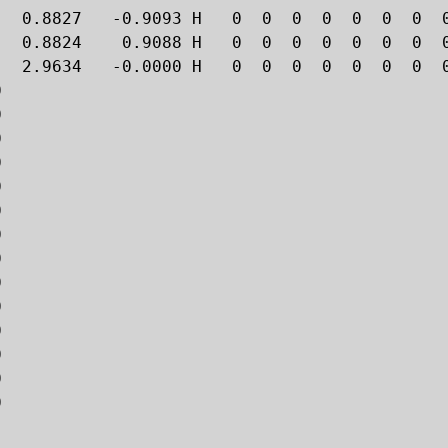
   0.8827   -0.9093 H   0  0  0  0  0  0  0  0
   0.8824    0.9088 H   0  0  0  0  0  0  0  0
   2.9634   -0.0000 H   0  0  0  0  0  0  0  0
      

      

      

      

      

      

      

      

      

      

      

      

      

      
