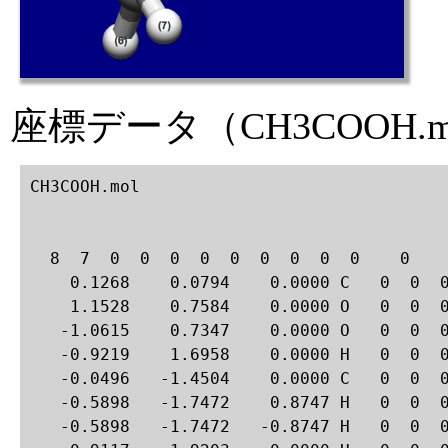
座標データ（CH3COOH.m
CH3COOH.mol

  8  7  0  0  0  0  0  0  0  0  0    0

    0.1268    0.0794    0.0000 C   0  0  0
    1.1528    0.7584    0.0000 O   0  0  0
   -1.0615    0.7347    0.0000 O   0  0  0
   -0.9219    1.6958    0.0000 H   0  0  0
   -0.0496   -1.4504    0.0000 C   0  0  0
   -0.5898   -1.7472    0.8747 H   0  0  0
   -0.5898   -1.7472   -0.8747 H   0  0  0