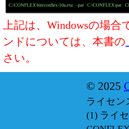
C:\CONFLEX\bin\conflex-10a.exe   -par   C:\CONFLEX\par 
上記は、Windowsの場
ンドについては、本書の
さい。
© 2025
ライセン
(1) ラ
CONF