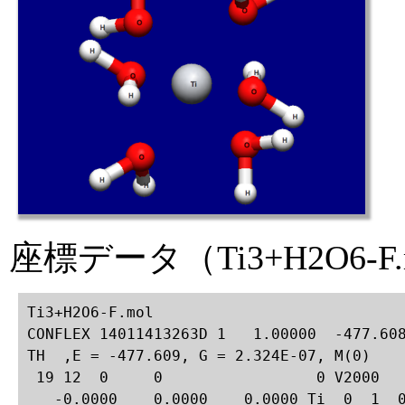
座標データ（Ti3+H2O6-F.
Ti3+H2O6-F.mol

CONFLEX 14011413263D 1   1.00000  -477.608
TH  ,E = -477.609, G = 2.324E-07, M(0)    
 19 12  0     0                 0 V2000

   -0.0000    0.0000    0.0000 Ti  0  1  0