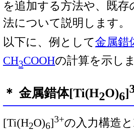
を追加する方法や、既存
法について説明します。
以下に、例として
金属錯体
CH
COOH
の計算を示し
3
＊ 金属錯体[Ti(H
O)
]
2
6
3+
[Ti(H
O)
]
の入力構造と
2
6