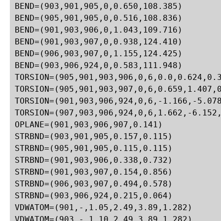
BEND=(903,901,905,0,0.650,108.385)

BEND=(905,901,905,0,0.516,108.836)

BEND=(901,903,906,0,1.043,109.716)

BEND=(901,903,907,0,0.938,124.410)

BEND=(906,903,907,0,1.155,124.425)

BEND=(903,906,924,0,0.583,111.948)

TORSION=(905,901,903,906,0,6,0.0,0.624,0.3
TORSION=(905,901,903,907,0,6,0.659,1.407,0
TORSION=(901,903,906,924,0,6,-1.166,-5.078
TORSION=(907,903,906,924,0,6,1.662,-6.152,
OPLANE=(901,903,906,907,0.141)

STRBND=(903,901,905,0.157,0.115)

STRBND=(905,901,905,0.115,0.115)

STRBND=(901,903,906,0.338,0.732)

STRBND=(901,903,907,0.154,0.856)

STRBND=(906,903,907,0.494,0.578)

STRBND=(903,906,924,0.215,0.064)

VDWATOM=(901,-,1.05,2.49,3.89,1.282)

VDWATOM=(903,-,1.10,2.49,3.89,1.282)
