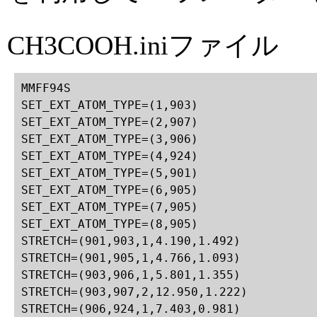
CH3COOH.iniファイル
MMFF94S

SET_EXT_ATOM_TYPE=(1,903)

SET_EXT_ATOM_TYPE=(2,907)

SET_EXT_ATOM_TYPE=(3,906)

SET_EXT_ATOM_TYPE=(4,924)

SET_EXT_ATOM_TYPE=(5,901)

SET_EXT_ATOM_TYPE=(6,905)

SET_EXT_ATOM_TYPE=(7,905)

SET_EXT_ATOM_TYPE=(8,905)

STRETCH=(901,903,1,4.190,1.492)

STRETCH=(901,905,1,4.766,1.093)

STRETCH=(903,906,1,5.801,1.355)

STRETCH=(903,907,2,12.950,1.222)

STRETCH=(906,924,1,7.403,0.981)
