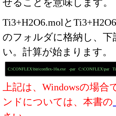
せることを意味します。
Ti3+H2O6.molとTi3+
のフォルダに格納し、下
い。計算が始まります。
C:\CONFLEX\bin\conflex-10a.exe   -par   C:\CONFLEX\par   
上記は、Windowsの場
ンドについては、本書の