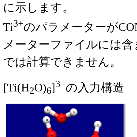
に示します。
3+
Ti
のパラメーターがCO
メーターファイルには含
では計算できません。
3+
[Ti(H
O)
]
の入力構造
2
6