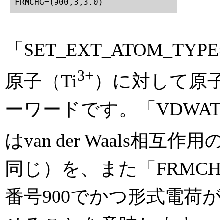
FRMCHG=(900,3,3.0)
「SET_EXT_ATOM_TY
3+
原子（Ti
）に対して原子
ーワードです。「VDWATOM=(90
はvan der Waals相
同じ）を、また「FRMCHG=
番号900でかつ形式電荷が