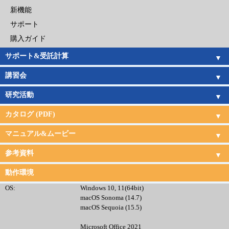
新機能
サポート
購入ガイド
サポート&受託計算
サポートサービス
受託計算サービス
講習会
講習会日程
研究活動
研究活動
カタログ (PDF)
CONFLEX
CONFLEX DOCK
Gaussian&GaussView
Amber
ChemDraw
受託計算
サポート・講習会
マニュアル&ムービー
CONFLEX & DOCKマニュアル
CONFLEX & DOCKムービー
Gaussian日本語マニュアル
Amber日本語チュートリアル
参考資料
CONFLEX&Gaussian連携
文献
現代化学サンプル分子
動作環境
OS:
Windows 10, 11(64bit)
macOS Sonoma (14.7)
macOS Sequoia (15.5)
Microsoft Office 2021