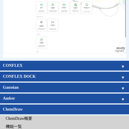
CONFLEX
CONFLEX
Parallel CONFLEX
Interface
新機能
アルゴリズム
Gaussianとの連携
チュートリアルムービー
価格表：企業
：官公庁
：教育機関
CONFLEX DOCK
CONFLEX DOCK
アルゴリズム
チュートリアルムービー
価格表：企業
：官公庁
：教育機関
Gaussian
Gaussian概要
Gaussian 16新機能
GaussView概要
GaussView 6 新機能
CONFLEXとの連携
Gaussian日本語マニュアル
：基底関数系
：キーワードリスト
Amber
Amber概要
Amber新機能
日本語チュートリアル
Amber旧バージョン
Amberの価格
ChemDraw
ChemDraw概要
機能一覧